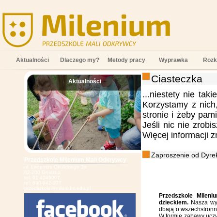
Aktualności
Dlaczego my?
Metody pracy
Wyprawka
Rozk
Ciasteczka
Aktualności
;
...niestety nie tak
Korzystamy z nich
stronie i żeby pam
Jeśli nic nie zrob
Więcej informacji 
Zaproszenie od Dyrek
Przedszkole Milenium Mali Odkrywcy
ul. Leopolda Okulickiego 3a
62-200 Gniezno
tel: 61 4245007
tel: 690-942-977
przedszkole@milenium.edu.pl
Przedszkole Mileni
dzieckiem.
Nasza wys
dbają o wszechstronn
W formie zabawy uczy