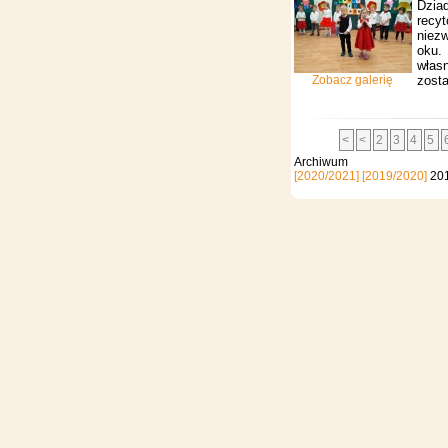
Dzia
recy
niezw
oku.
własn
Zobacz galerię
zosta
<
<
2
3
4
5
Archi
[2020/2021]
[2019/2020]
20