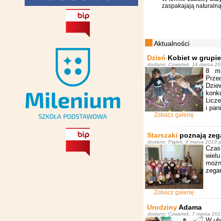
zaspakajają naturalną
Aktualności
Dzień
Kobiet w grupie
dodano: Czwartek, 14 marca 20
8 ma
Przed
Dzie
konk
Licze
i pan
Zobacz galerię
Starszaki
poznają zeg
dodano: Piątek, 8 marca 2019 
Czas 
wiel
możn
zegar
Zobacz galerię
Urodziny
Adama
dodano: Czwartek, 7 marca 201
W ubi