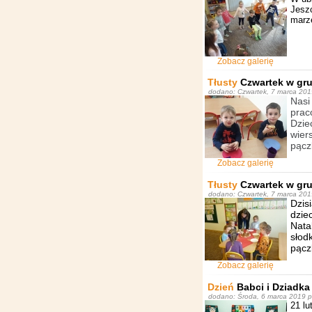
Jesz
marze
Zobacz galerię
Tłusty
Czwartek w gr
dodano: Czwartek, 7 marca 201
Nasi
prac
Dzie
wier
pącz
Zobacz galerię
Tłusty
Czwartek w gru
dodano: Czwartek, 7 marca 201
Dzis
dzie
Nata
słod
pącz
Zobacz galerię
Dzień
Babci i Dziadka
dodano: Środa, 6 marca 2019 p
21 lu