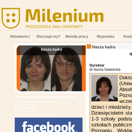
Aktualności
Dlaczego my?
Metody pracy
Wyprawka
Rozk
Nasza kadra
Nasza kadra
;
N
Dyrektor
dr Iwona Gawrecka
Dokt
(Uni
Abso
Pozna
Przedszkole Milenium Mali Odkrywcy
wczes
ul. Leopolda Okulickiego 3a
62-200 Gniezno
dzieci i młodzieży.
tel: 61 4245007
tel: 690-942-977
Dziesięcioletni s
przedszkole@milenium.edu.pl
1-3 szkoły podst
szkołach publiczn
Poznaniu. Wykła