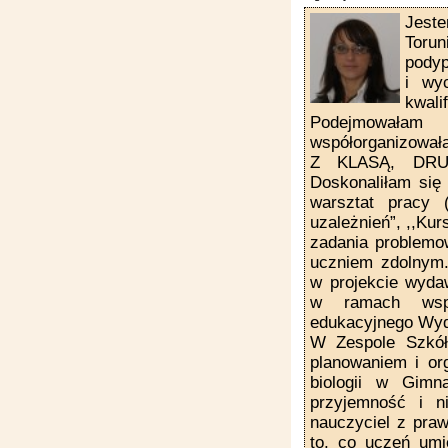
Jest
Toru
podyp
i wy
kwali
Podejmowałam 
współorganizowa
Z KLASĄ, DRUG
Doskonaliłam się 
warsztat pracy (
uzależnień”, ,,Kur
zadania problemow
uczniem zdolnym.”
w projekcie w
w ramach wspó
edukacyjnego Wy
W Zespole Szkół 
planowaniem i or
biologii w Gimn
przyjemność i ni
nauczyciel z pra
to, co uczeń umie