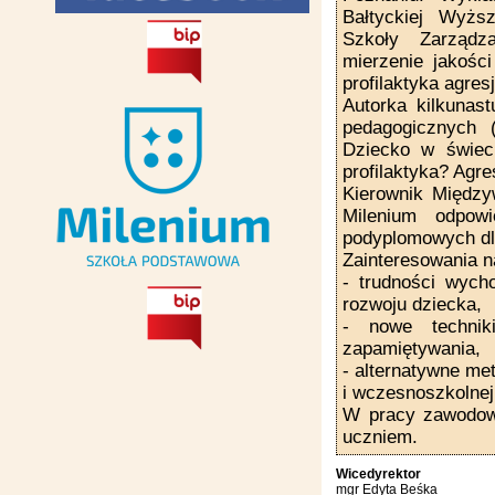
Bałtyckiej Wyżs
Szkoły Zarządza
mierzenie jakośc
profilaktyka agres
Autorka kilkunas
pedagogicznych (
Dziecko w świeci
profilaktyka? Agr
Kierownik Międz
Milenium odpowi
podyplomowych dla
Zainteresowania 
- trudności wych
rozwoju dziecka,
- nowe technik
zapamiętywania,
- alternatywne met
i wczesnoszkolnej
W pracy zawodowe
uczniem.
Wicedyrektor
mgr Edyta Beśka