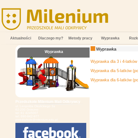
Aktualności
Dlaczego my?
Metody pracy
Wyprawka
Rozk
Wyprawka
Wyprawka
;
Wyprawka dla 3 i 4-latków 
Wyprawka dla 5-latków
(po
Wyprawka dla 6-latków
(po
Przedszkole Milenium Mali Odkrywcy
ul. Leopolda Okulickiego 3a
62-200 Gniezno
tel: 61 4245007
tel: 690-942-977
przedszkole@milenium.edu.pl