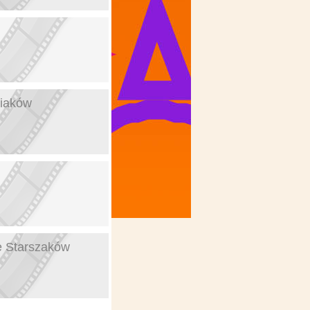
niaków
e Starszaków