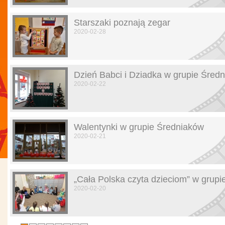
Starszaki poznają zegar
2020-02-28
Dzień Babci i Dziadka w grupie Śred
2020-02-22
Walentynki w grupie Średniaków
2020-02-21
„Cała Polska czyta dzieciom” w grupi
2020-02-20