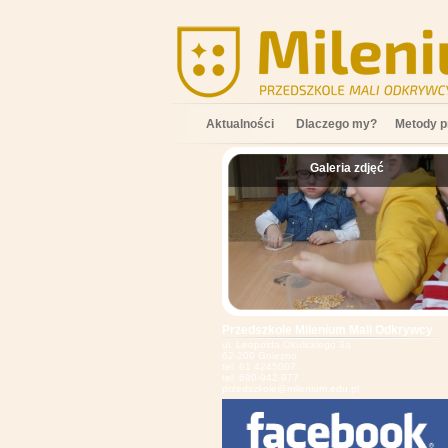
Aktualności
Dlaczego my?
Metody p
Galeria zdjęć
;
Przedszkole Milenium Mali Odkrywcy
ul. Leopolda Okulickiego 3a
62-200 Gniezno
tel: 61 4245007
tel: 690-942-977
przedszkole@milenium.edu.pl