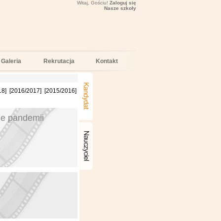
Witaj, Gościu!
Zaloguj się
Nasze szkoły
Galeria
Rekrutacja
Kontakt
18
]
[
2016/2017
]
[
2015/2016
]
ie pandemii