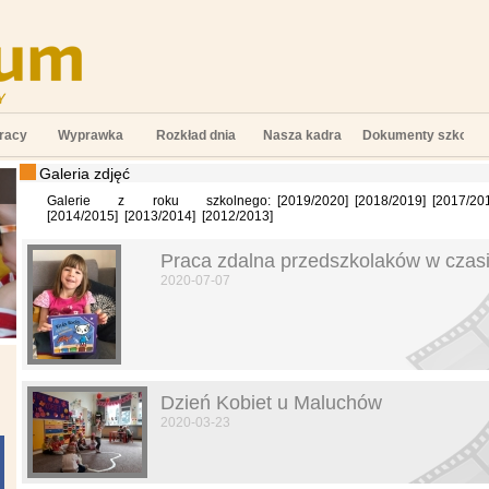
racy
Wyprawka
Rozkład dnia
Nasza kadra
Dokumenty szkolne
Galeria zdjęć
Galerie z roku szkolnego:
[
2019/2020
]
[
2018/2019
]
[
2017/20
[
2014/2015
]
[
2013/2014
]
[
2012/2013
]
Praca zdalna przedszkolaków w czas
2020-07-07
Dzień Kobiet u Maluchów
2020-03-23