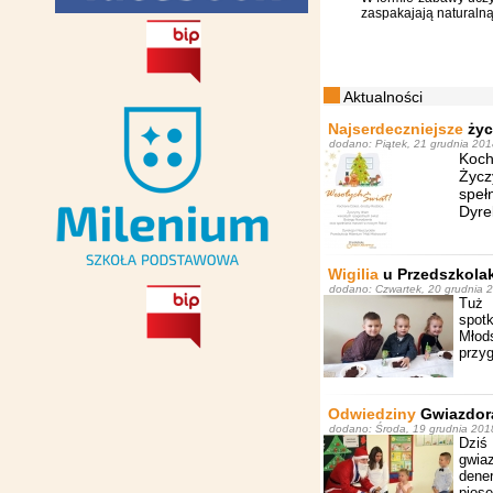
zaspakajają naturalną
Aktualności
Najserdeczniejsze
życ
dodano: Piątek, 21 grudnia 20
Koch
Życz
speł
Dyre
Wigilia
u Przedszkola
dodano: Czwartek, 20 grudnia 
Tuż 
spotk
Młod
przyg
Odwiedziny
Gwiazdor
dodano: Środa, 19 grudnia 201
Dziś
gwia
dener
pios