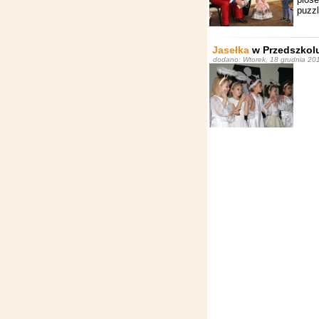
puzzl
Jasełka
w Przedszkolu
dodano: Wtorek, 18 grudnia 201