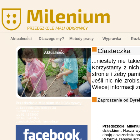
Aktualności
Dlaczego my?
Metody pracy
Wyprawka
Rozk
Ciasteczka
Aktualności
;
...niestety nie tak
Korzystamy z nich
stronie i żeby pam
Jeśli nic nie zrob
Więcej informacji 
Zaproszenie od Dyrek
Przedszkole Milenium Mali Odkrywcy
ul. Leopolda Okulickiego 3a
62-200 Gniezno
tel: 61 4245007
tel: 690-942-977
przedszkole@milenium.edu.pl
Przedszkole Mileni
dzieckiem.
Nasza wys
dbają o wszechstronn
W formie zabawy uczy