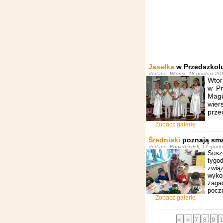
Jasełka
w Przedszkol
dodano: Wtorek, 18 grudnia 20
Wtor
w Pr
Magi
wie
prze
Zobacz galerię
Średniaki
poznają sma
dodano: Poniedziałek, 17 grud
Susz
tygod
zwią
wyko
zaga
poczu
Zobacz galerię
<
<
7
8
9