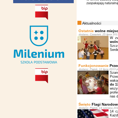
zaspakajają naturalną
Aktualności
Ostatnie
wolne miejsc
dodano: Czwartek, 25 lipca 2013
W zw
woln
Szcze
Serd
Funkcjonowanie
Przed
dodano: Piątek, 12 lipca 2013 p
Szan
Przed
waka
do 1
wszy
profe
nas d
Święto
Flagi Narodow
dodano: Piątek, 14 czerwca 201
14 c
Każd