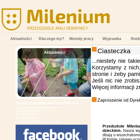
Aktualności
Dlaczego my?
Metody pracy
Wyprawka
Rozk
Ciasteczka
Aktualności
;
...niestety nie tak
Korzystamy z nich
stronie i żeby pam
Jeśli nic nie zrob
Więcej informacji 
Zaproszenie od Dyrek
Przedszkole Milenium Mali Odkrywcy
ul. Leopolda Okulickiego 3a
62-200 Gniezno
tel: 61 4245007
tel: 690-942-977
przedszkole@milenium.edu.pl
Przedszkole Mileni
dzieckiem.
Nasza wys
dbają o wszechstronn
W formie zabawy uczy