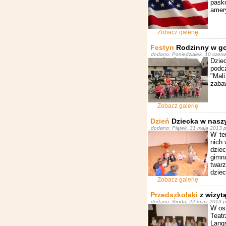
pask
amery
Zobacz galerię
Festyn
Rodzinny w go
dodano: Poniedziałek, 10 czerw
Dziec
podc
"Mali
zaba
Zobacz galerię
Dzień
Dziecka w nasz
dodano: Piątek, 31 maja 2013 p
W te
nich 
dzie
gimn
twar
dziec
Zobacz galerię
Przedszkolaki
z wizyt
dodano: Środa, 22 maja 2013 pr
W ost
Teatr
Lang