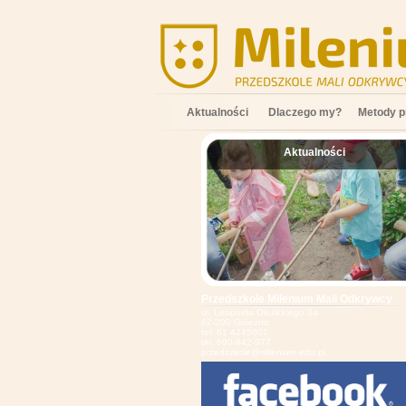
Aktualności
Dlaczego my?
Metody p
Aktualności
;
Przedszkole Milenium Mali Odkrywcy
ul. Leopolda Okulickiego 3a
62-200 Gniezno
tel: 61 4245007
tel: 690-942-977
przedszkole@milenium.edu.pl