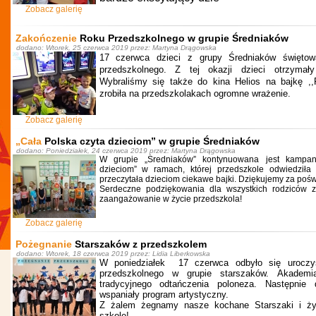
Zobacz galerię
Zakończenie
Roku Przedszkolnego w grupie Średniaków
dodano: Wtorek, 25 czerwca 2019 przez: Martyna Drągowska
17 czerwca dzieci z grupy Średniaków świętow
przedszkolnego. Z tej okazji dzieci otrzyma
Wybraliśmy się także do kina Helios na bajkę ,,P
zrobiła na przedszkolakach ogromne wrażenie.
Zobacz galerię
„Cała
Polska czyta dzieciom” w grupie Średniaków
dodano: Poniedziałek, 24 czerwca 2019 przez: Martyna Drągowska
W grupie „Średniaków” kontynuowana jest kampan
dzieciom” w ramach, której przedszkole odwiedził
przeczytała dzieciom ciekawe bajki. Dziękujemy za poś
Serdeczne podziękowania dla wszystkich rodziców 
zaangażowanie w życie przedszkola!
Zobacz galerię
Pożegnanie
Starszaków z przedszkolem
dodano: Wtorek, 18 czerwca 2019 przez: Lidia Liberkowska
W poniedziałek 17 czerwca odbyło się uroczy
przedszkolnego w grupie starszaków. Akademi
tradycyjnego odtańczenia poloneza. Następnie d
wspaniały program artystyczny.
Z żalem żegnamy nasze kochane Starszaki i ż
szkole!