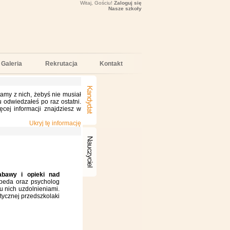
Witaj, Gościu!
Zaloguj się
Nasze szkoły
Galeria
Rekrutacja
Kontakt
stamy z nich, żebyś nie musiał
 odwiedzałeś po raz ostatni.
ęcej informacji znajdziesz w
Ukryj tę informację
abawy i opieki nad
peda oraz psycholog
 nich uzdolnieniami.
tycznej przedszkolaki