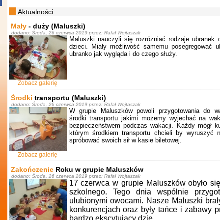
Aktualności
Mały
- duży (Maluszki)
dodano: Środa, 26 czerwca 2019 przez: Rafał Wojtaszak
Maluszki nauczyli się rozróżniać rodzaje ubranek 
dzieci. Miały możliwość samemu posegregować ub
ubranko jak wygląda i do czego służy.
Zobacz galerię
Środki
transportu (Maluszki)
dodano: Środa, 26 czerwca 2019 przez: Rafał Wojtaszak
W grupie Maluszków powoli przygotowania do wak
środki transportu jakimi możemy wyjechać na wak
bezpieczeństwem podczas wakacji. Każdy mógł kup
którym środkiem transportu chcieli by wyruszyć 
spróbować swoich sił w kasie biletowej.
Zobacz galerię
Zakończenie
Roku w grupie Maluszków
dodano: Środa, 26 czerwca 2019 przez: Rafał Wojtaszak
17 czerwca w grupie Maluszków obyło się
szkolnego. Tego dnia wspólnie przygo
ulubionymi owocami. Nasze Maluszki brał
konkurencjach oraz były tańce i zabawy p
bardzo ekscytujący dzie