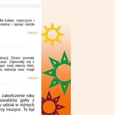
dla kobiet, mężczyzn i
ranka i opisać każde
Więcej>>
acji. Dzieci poznały
acje. Zapoznały się z
ić swój własny bilet,
na wakacje oraz mogli
Więcej>>
 zakończenie roku
towaliśmy gofry z
y udział w różnych
rzy muzyce. To był