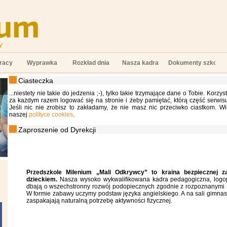
racy
Wyprawka
Rozkład dnia
Nasza kadra
Dokumenty szkolne
Ciasteczka
...niestety nie takie do jedzenia ;-), tylko takie trzymające dane o Tobie. Korzy
za każdym razem logować się na stronie i żeby pamiętać, którą część serwisu
Jeśli nic nie zrobisz to zakładamy, że nie masz nic przeciwko ciastkom. Wi
naszej
polityce cookies
.
Zaproszenie od Dyrekcji
Przedszkole Milenium „Mali Odkrywcy” to kraina bezpiecznej z
dzieckiem.
Nasza wysoko wykwalifikowana kadra pedagogiczna, logo
dbają o wszechstronny rozwój podopiecznych zgodnie z rozpoznanymi u
W formie zabawy uczymy podstaw języka angielskiego. A na sali gimnas
zaspakajają naturalną potrzebę aktywności fizycznej.