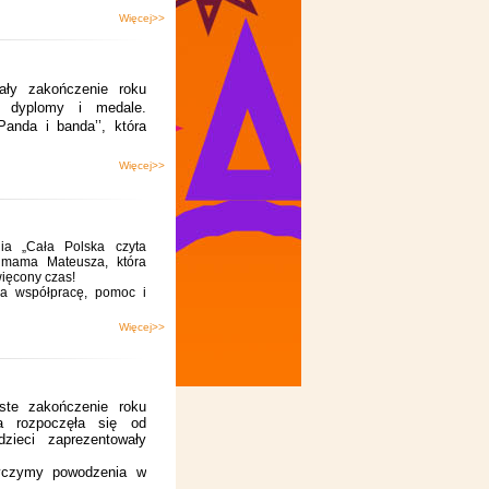
Więcej>>
ały zakończenie roku
ły dyplomy i medale.
anda i banda’’, która
Więcej>>
ia „Cała Polska czyta
a mama Mateusza, która
więcony czas!
za współpracę, pomoc i
Więcej>>
ste zakończenie roku
a rozpoczęła się od
zieci zaprezentowały
yczymy powodzenia w