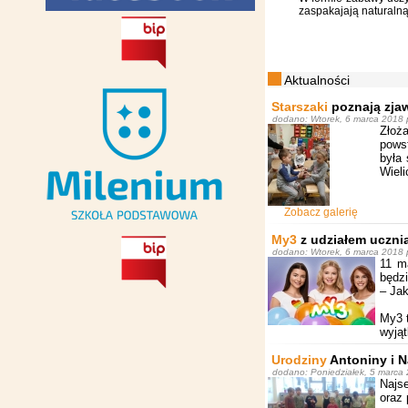
zaspakajają naturalną
Aktualności
Starszaki
poznają zjaw
dodano: Wtorek, 6 marca 2018 p
Złoża
powst
była
Wieli
Zobacz galerię
My3
z udziałem uczni
dodano: Wtorek, 6 marca 2018 p
11 ma
będz
– Jak
My3 t
wyjąt
Urodziny
Antoniny i N
dodano: Poniedziałek, 5 marca 
Najse
oraz 