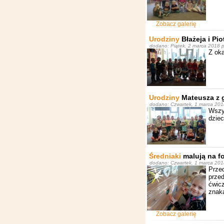
Zobacz galerię
Urodziny
Błażeja i Pi
dodano: Piątek, 2 marca 2018 pr
Z ok
Urodziny
Mateusza z 
dodano: Czwartek, 1 marca 2018
Wszy
dziec
Średniaki
malują na fo
dodano: Czwartek, 1 marca 2018
Przed
przed
ćwic
znaka
Zobacz galerię