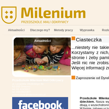
Aktualności
Dlaczego my?
Metody pracy
Wyprawka
Rozk
Ciasteczka
Aktualności
;
...niestety nie tak
Korzystamy z nich
stronie i żeby pam
Jeśli nic nie zrob
Więcej informacji 
Zaproszenie od Dyrek
Przedszkole Milenium Mali Odkrywcy
ul. Leopolda Okulickiego 3a
62-200 Gniezno
tel: 61 4245007
tel: 690-942-977
przedszkole@milenium.edu.pl
Przedszkole Mileni
dzieckiem.
Nasza wys
dbają o wszechstronn
W formie zabawy uczy