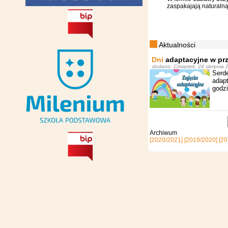
zaspakajają naturalną
Aktualności
Dni
adaptacyjne w pr
dodano: Czwartek, 24 sierpnia 2
Serd
adap
godz
Archi
[2020/2021]
[2019/2020]
[20