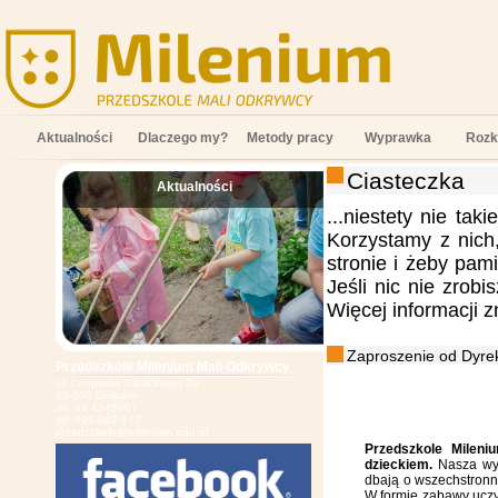
Aktualności
Dlaczego my?
Metody pracy
Wyprawka
Rozk
Ciasteczka
Aktualności
;
...niestety nie tak
Korzystamy z nich
stronie i żeby pam
Jeśli nic nie zrob
Więcej informacji 
Zaproszenie od Dyrek
Przedszkole Milenium Mali Odkrywcy
ul. Leopolda Okulickiego 3a
62-200 Gniezno
tel: 61 4245007
tel: 690-942-977
przedszkole@milenium.edu.pl
Przedszkole Mileni
dzieckiem.
Nasza wys
dbają o wszechstronn
W formie zabawy uczy