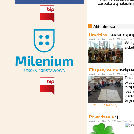
zaspakajają naturalną
Aktualności
Urodziny
Leona z gru
dodano: Czwartek, 19 kwietnia 2
Wszy
skład
Eksperymenty
związan
dodano: Czwartek, 19 kwietnia 2
Dnia
właś
eksp
jest
kszta
to jes
Zobacz galerię
Powodzenia
:)
dodano: Środa, 18 kwietnia 2018