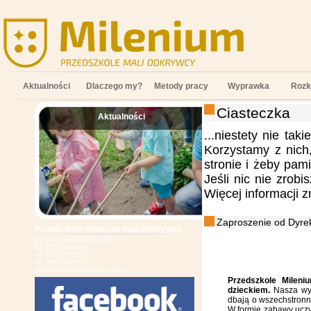
Aktualności
Dlaczego my?
Metody pracy
Wyprawka
Rozk
Ciasteczka
Aktualności
;
...niestety nie tak
Korzystamy z nich
stronie i żeby pam
Jeśli nic nie zrob
Więcej informacji 
Zaproszenie od Dyrek
Przedszkole Milenium Mali Odkrywcy
ul. Leopolda Okulickiego 3a
62-200 Gniezno
tel: 61 4245007
tel: 690-942-977
przedszkole@milenium.edu.pl
Przedszkole Mileni
dzieckiem.
Nasza wys
dbają o wszechstronn
W formie zabawy uczy