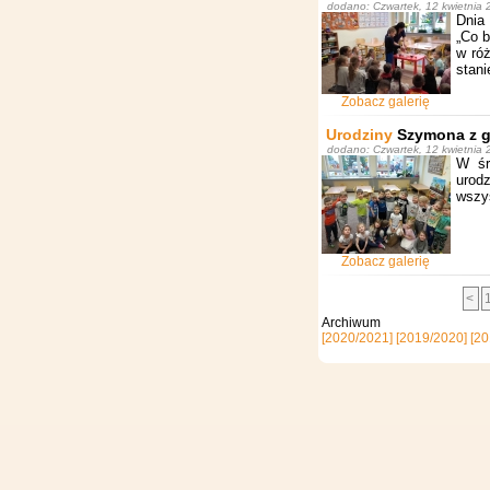
dodano: Czwartek, 12 kwietnia 2
Dnia 
„Co b
w róż
stani
Zobacz galerię
Urodziny
Szymona z g
dodano: Czwartek, 12 kwietnia 2
W śr
urod
wszys
Zobacz galerię
<
Archi
[2020/2021]
[2019/2020]
[20