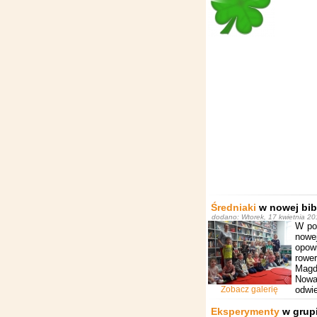
Średniaki
w nowej bib
dodano: Wtorek, 17 kwietnia 201
W pon
nowe
opow
rowe
Magd
Nowa 
Zobacz galerię
odwie
Eksperymenty
w grup