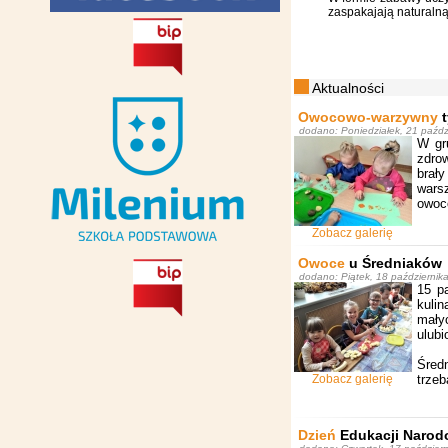
zaspakajają naturalną
Aktualności
Owocowo-warzywny
t
dodano: Poniedziałek, 21 paźdz
W gr
zdro
brał
warsz
owocó
Zobacz galerię
Owoce
u Średniaków
dodano: Piątek, 18 październik
15 p
kuli
mały
ulubi
Śred
Zobacz galerię
trzeb
Dzień
Edukacji Narod