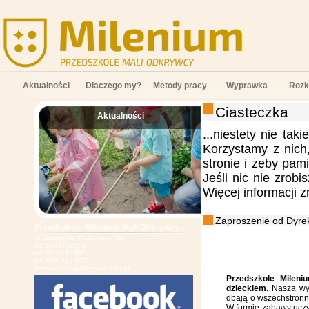
Aktualności
Dlaczego my?
Metody pracy
Wyprawka
Rozk
Ciasteczka
Aktualności
;
...niestety nie tak
Korzystamy z nich
stronie i żeby pam
Jeśli nic nie zrob
Więcej informacji 
Zaproszenie od Dyrek
Przedszkole Milenium Mali Odkrywcy
ul. Leopolda Okulickiego 3a
62-200 Gniezno
tel: 61 4245007
tel: 690-942-977
przedszkole@milenium.edu.pl
Przedszkole Mileni
dzieckiem.
Nasza wys
dbają o wszechstronn
W formie zabawy uczy