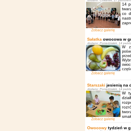
dodano: Czwartek, 17 paździer
14 p
twar
co d
nas
zapr
Zobacz galerię
Sałatka
owocowa w gr
dodano: Poniedziałek, 14 paźdz
W ze
pośw
prze
Wybra
owoco
częś
Zobacz galerię
Starszaki
jesienią na 
dodano: Poniedziałek, 14 paźdz
W ty
dzia
rozp
rozr
twor
smak
Zobacz galerię
Owocowy
tydzień w g