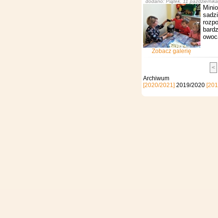
dodano: Piątek, 11 październik
Minio
sadz
rozp
bard
owoc
Zobacz galerię
<
Archi
[2020/2021]
2019/2020
[201