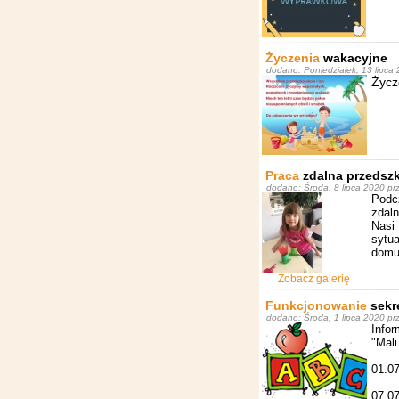
Życzenia
wakacyjne
dodano: Poniedziałek, 13 lipca 
Życz
Praca
zdalna przedsz
dodano: Środa, 8 lipca 2020 pr
Podc
zdaln
Nasi 
sytu
domu.
Zobacz galerię
Funkcjonowanie
sekr
dodano: Środa, 1 lipca 2020 prz
Info
"Mali
01.07
07.07