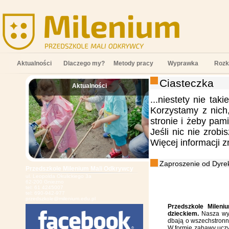
Aktualności
Dlaczego my?
Metody pracy
Wyprawka
Rozk
Ciasteczka
Aktualności
;
...niestety nie tak
Korzystamy z nich
stronie i żeby pam
Jeśli nic nie zrob
Więcej informacji 
Zaproszenie od Dyrek
Przedszkole Milenium Mali Odkrywcy
ul. Leopolda Okulickiego 3a
62-200 Gniezno
tel: 61 4245007
tel: 690-942-977
przedszkole@milenium.edu.pl
Przedszkole Mileni
dzieckiem.
Nasza wys
dbają o wszechstronn
W formie zabawy uczy