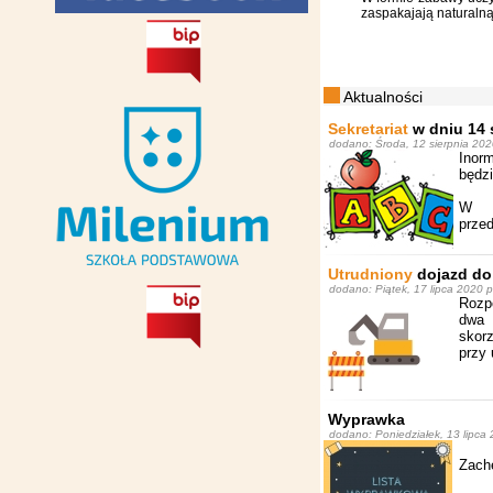
zaspakajają naturalną
Aktualności
Sekretariat
w dniu 14 s
dodano: Środa, 12 sierpnia 202
Inor
będzi
W s
prze
Utrudniony
dojazd do 
dodano: Piątek, 17 lipca 2020 p
Rozpo
dwa 
skor
przy
Wyprawka
dodano: Poniedziałek, 13 lipca 
Zach