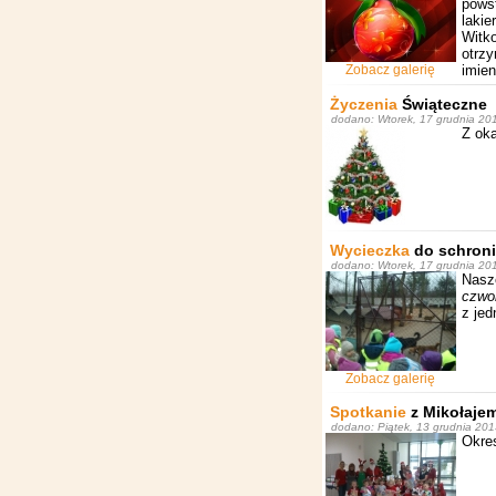
pows
laki
Witk
otrz
Zobacz galerię
imien
Życzenia
Świąteczne
dodano: Wtorek, 17 grudnia 20
Z ok
Wycieczka
do schroni
dodano: Wtorek, 17 grudnia 201
Nasz
czwo
z je
Zobacz galerię
Spotkanie
z Mikołaje
dodano: Piątek, 13 grudnia 201
Okres