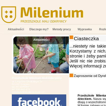
Aktualności
Dlaczego my?
Metody pracy
Wyprawka
Rozk
Ciasteczka
Aktualności
;
...niestety nie tak
Korzystamy z nich
stronie i żeby pam
Jeśli nic nie zrob
Więcej informacji 
Zaproszenie od Dyrek
Przedszkole Milenium Mali Odkrywcy
ul. Leopolda Okulickiego 3a
62-200 Gniezno
tel: 61 4245007
tel: 690-942-977
przedszkole@milenium.edu.pl
Przedszkole Mileni
dzieckiem.
Nasza wys
dbają o wszechstronn
W formie zabawy uczy