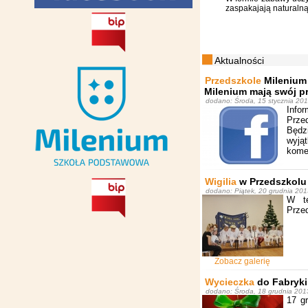
zaspakajają naturalną
Aktualności
Przedszkole
Milenium
Milenium mają swój pr
dodano: Środa, 15 stycznia 201
Info
Prze
Będz
wyją
kome
Wigilia
w Przedszkolu
dodano: Piątek, 20 grudnia 20
W te
Przed
Zobacz galerię
Wycieczka
do Fabryk
dodano: Środa, 18 grudnia 2013
17 g