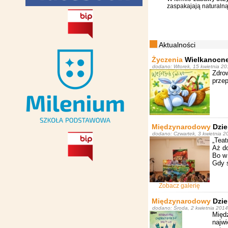
zaspakajają naturalną
Aktualności
Życzenia
Wielkanocn
dodano: Wtorek, 15 kwietnia 2
Zdro
przep
Międzynarodowy
Dzie
dodano: Czwartek, 3 kwietnia 2
„Teat
Aż do
Bo w 
Gdy s
Zobacz galerię
Międzynarodowy
Dzie
dodano: Środa, 2 kwietnia 201
Międ
najw