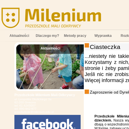
Aktualności
Dlaczego my?
Metody pracy
Wyprawka
Rozk
Ciasteczka
Aktualności
;
...niestety nie tak
Korzystamy z nich
stronie i żeby pam
Jeśli nic nie zrob
Więcej informacji 
Zaproszenie od Dyrek
Przedszkole Milenium Mali Odkrywcy
ul. Leopolda Okulickiego 3a
62-200 Gniezno
tel: 61 4245007
tel: 690-942-977
przedszkole@milenium.edu.pl
Przedszkole Mileni
dzieckiem.
Nasza wys
dbają o wszechstronn
W formie zabawy uczy