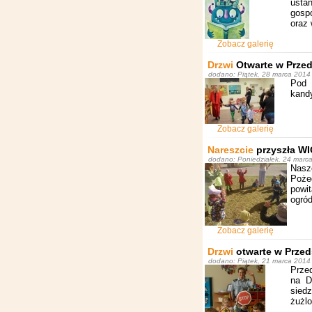
usta
gosp
oraz 
Zobacz galerię
Drzwi
Otwarte w Przed
dodano: Piątek, 28 marca 2014 
Pod 
kand
Zobacz galerię
Nareszcie
przyszła W
dodano: Poniedziałek, 24 marca
Nasz
Pożeg
powi
ogró
Zobacz galerię
Drzwi
otwarte w Przed
dodano: Piątek, 21 marca 2014 
Prze
na 
sied
żużlo