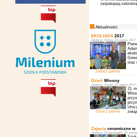
zaspakajają naturalną
Aktualności
EKOLIADA
2017
dodano: Środa, 22 marca 2017 p
Pier
Adams
ekol
Gnie
oraz 
Zobacz galerię
Dzień
Wiosny
dodano: Środa, 22 marca 2017 p
21 m
Wios
przys
przyr
Uroc
Zobacz galerię
zwią
Zajęcia
ceramiczne w 
dodano: Poniedziałek, 20 marca
Szyk