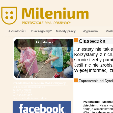
Aktualności
Dlaczego my?
Metody pracy
Wyprawka
Rozk
Ciasteczka
Aktualności
;
...niestety nie tak
Korzystamy z nich
stronie i żeby pam
Jeśli nic nie zrob
Więcej informacji 
Zaproszenie od Dyrek
Przedszkole Milenium Mali Odkrywcy
ul. Leopolda Okulickiego 3a
62-200 Gniezno
tel: 61 4245007
tel: 690-942-977
przedszkole@milenium.edu.pl
Przedszkole Mileni
dzieckiem.
Nasza wys
dbają o wszechstronn
W formie zabawy uczy