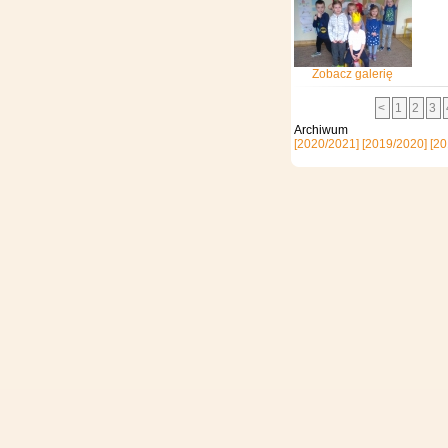
Zobacz galerię
<
1
2
3
Archi
[2020/2021]
[2019/2020]
[20