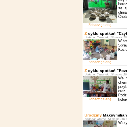
bard
są s
glini
Chot
Zobacz galerię
Z
cyklu spotkań "Czyt
dodano: Czwartek, 16 marca 201
W śr
Spra
Kozio
Zobacz galerię
Z
cyklu spotkań "Poz
dodano: Czwartek, 16 marca 201
We w
chem
przyb
oraz
Podz
Zobacz galerię
kolor
Urodziny
Maksymilian
dodano: Wtorek, 14 marca 2017 
Wszys