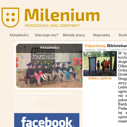
Aktualności
Dlaczego my?
Metody pracy
Wyprawka
Rozk
Odjazdowy
Biblotekar
Aktualności
dodano: Sobota, 7 czerwca 20
;
W ty
kocha
drugi
Odjaz
Gnie
Dzie
Zobacz galerię
Drog
wszy
Ledn
ognis
Przedszkole Milenium Mali Odkrywcy
nie 
ul. Leopolda Okulickiego 3a
pokon
62-200 Gniezno
Bard
tel: 61 4245007
tel: 690-942-977
Pedag
przedszkole@milenium.edu.pl
tej 
spon
rowe